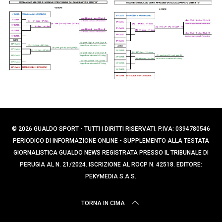
p
c
e
a
p
r
e
:
r
:
© 2026 GUALDO SPORT - TUTTI I DIRITTI RISERVATI. P.IVA: 0394780546
PERIODICO DI INFORMAZIONE ONLINE - SUPPLEMENTO ALLA TESTATA
GIORNALISTICA GUALDO NEWS REGISTRATA PRESSO IL TRIBUNALE DI
PERUGIA AL N. 21/2024. ISCRIZIONE AL ROCP N. 42518. EDITORE:
PEKYMEDIA S.A.S.
TORNA IN CIMA