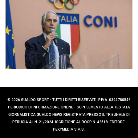
p
r
e
c
r
a
p
:
e
r
:
© 2026 GUALDO SPORT - TUTTI I DIRITTI RISERVATI. P.IVA: 0394780546
PERIODICO DI INFORMAZIONE ONLINE - SUPPLEMENTO ALLA TESTATA
GIORNALISTICA GUALDO NEWS REGISTRATA PRESSO IL TRIBUNALE DI
PERUGIA AL N. 21/2024. ISCRIZIONE AL ROCP N. 42518. EDITORE:
PEKYMEDIA S.A.S.