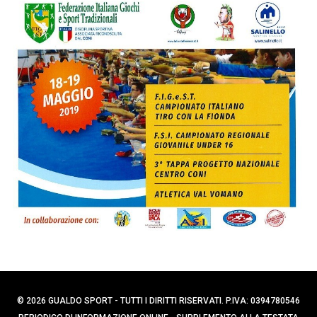
p
C
e
e
r
r
c
:
a
p
e
r
:
© 2026 GUALDO SPORT - TUTTI I DIRITTI RISERVATI. P.IVA: 0394780546