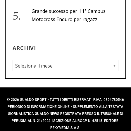
Grande successo per il 1° Campus
Motocross Enduro per ragazzi
ARCHIVI
A
r
c
h
i
© 2026 GUALDO SPORT - TUTTI I DIRITTI RISERVATI. P.IVA: 0394780546
v
PERIODICO DI INFORMAZIONE ONLINE - SUPPLEMENTO ALLA TESTATA
i
GIORNALISTICA GUALDO NEWS REGISTRATA PRESSO IL TRIBUNALE DI
PERUGIA AL N. 21/2024. ISCRIZIONE AL ROCP N. 42518. EDITORE:
PEKYMEDIA S.A.S.