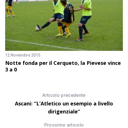
12 Novembre 2015
7 
Notte fonda per il Cerqueto, la Pievese vince
G
3 a 0
Articolo precedente
Ascani: “L’Atletico un esempio a livello
dirigenziale”
Prossimo articolo