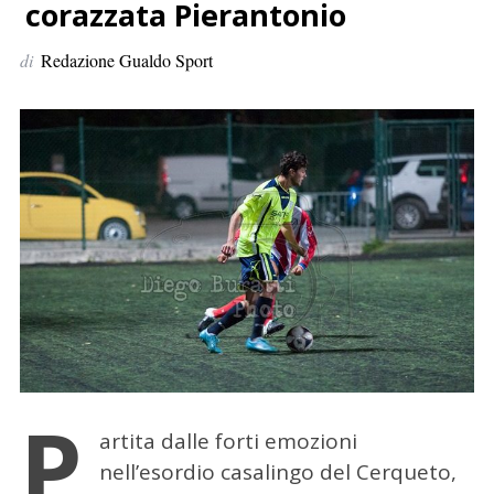
p
corazzata Pierantonio
e
di
Redazione Gualdo Sport
r
:
P
artita dalle forti emozioni
nell’esordio casalingo del Cerqueto,