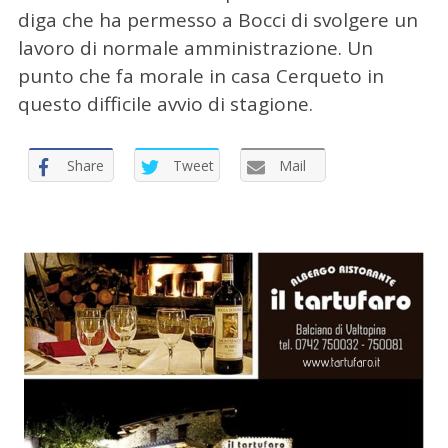
diga che ha permesso a Bocci di svolgere un
lavoro di normale amministrazione. Un
punto che fa morale in casa Cerqueto in
questo difficile avvio di stagione.
C
e
Share
Tweet
Mail
r
c
a
p
e
r
: