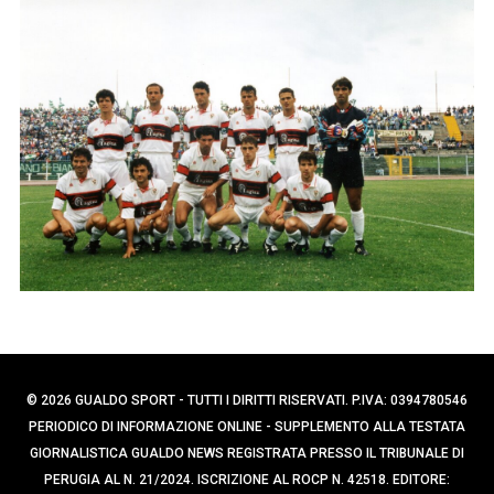
p
e
r
e
c
r
a
:
p
e
r
:
© 2026 GUALDO SPORT - TUTTI I DIRITTI RISERVATI. P.IVA: 0394780546
PERIODICO DI INFORMAZIONE ONLINE - SUPPLEMENTO ALLA TESTATA
GIORNALISTICA GUALDO NEWS REGISTRATA PRESSO IL TRIBUNALE DI
PERUGIA AL N. 21/2024. ISCRIZIONE AL ROCP N. 42518. EDITORE: