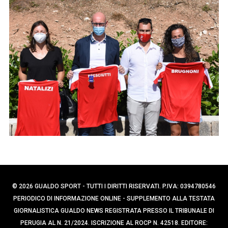
p
e
e
r
c
r
a
:
p
e
r
:
© 2026 GUALDO SPORT - TUTTI I DIRITTI RISERVATI. P.IVA: 0394780546
PERIODICO DI INFORMAZIONE ONLINE - SUPPLEMENTO ALLA TESTATA
GIORNALISTICA GUALDO NEWS REGISTRATA PRESSO IL TRIBUNALE DI
PERUGIA AL N. 21/2024. ISCRIZIONE AL ROCP N. 42518. EDITORE: