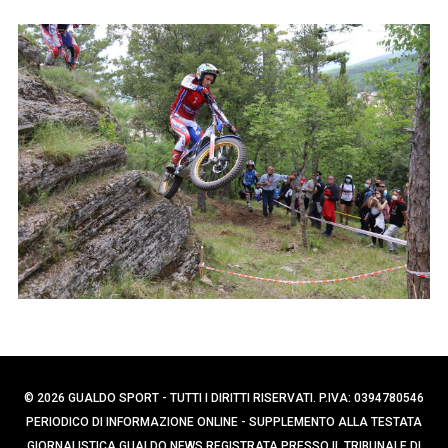
p
e
e
r
r
c
:
a
p
e
r
:
© 2026 GUALDO SPORT - TUTTI I DIRITTI RISERVATI. P.IVA: 0394780546
PERIODICO DI INFORMAZIONE ONLINE - SUPPLEMENTO ALLA TESTATA
GIORNALISTICA GUALDO NEWS REGISTRATA PRESSO IL TRIBUNALE DI