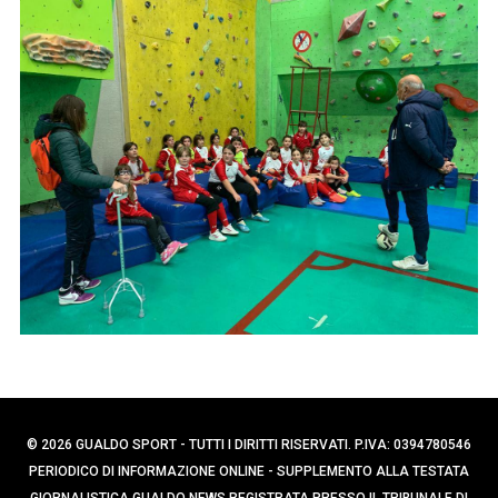
p
e
e
r
r
c
:
a
p
e
r
:
© 2026 GUALDO SPORT - TUTTI I DIRITTI RISERVATI. P.IVA: 0394780546
PERIODICO DI INFORMAZIONE ONLINE - SUPPLEMENTO ALLA TESTATA