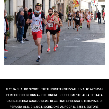
p
e
e
r
c
r
a
:
p
e
r
:
© 2026 GUALDO SPORT - TUTTI I DIRITTI RISERVATI. P.IVA: 0394780546
PERIODICO DI INFORMAZIONE ONLINE - SUPPLEMENTO ALLA TESTATA
GIORNALISTICA GUALDO NEWS REGISTRATA PRESSO IL TRIBUNALE DI
PERUGIA AL N. 21/2024. ISCRIZIONE AL ROCP N. 42518. EDITORE: