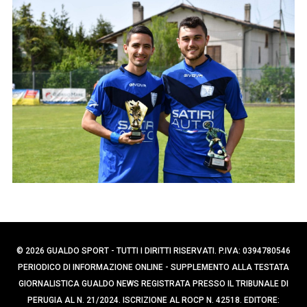
p
e
e
r
c
r
a
:
p
e
r
:
© 2026 GUALDO SPORT - TUTTI I DIRITTI RISERVATI. P.IVA: 0394780546
PERIODICO DI INFORMAZIONE ONLINE - SUPPLEMENTO ALLA TESTATA
GIORNALISTICA GUALDO NEWS REGISTRATA PRESSO IL TRIBUNALE DI
PERUGIA AL N. 21/2024. ISCRIZIONE AL ROCP N. 42518. EDITORE: