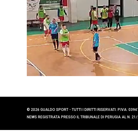
e
r
c
a
p
e
r
:
© 2026 GUALDO SPORT - TUTTI I DIRITTI RISERVATI. P.IVA: 
NEWS REGISTRATA PRESSO IL TRIBUNALE DI PERUGIA AL N. 21/2