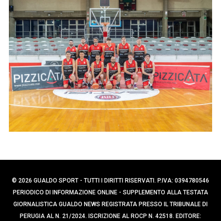
p
e
e
r
c
r
a
:
p
e
r
:
© 2026 GUALDO SPORT - TUTTI I DIRITTI RISERVATI. P.IVA: 0394780546
PERIODICO DI INFORMAZIONE ONLINE - SUPPLEMENTO ALLA TESTATA
GIORNALISTICA GUALDO NEWS REGISTRATA PRESSO IL TRIBUNALE DI
PERUGIA AL N. 21/2024. ISCRIZIONE AL ROCP N. 42518. EDITORE: