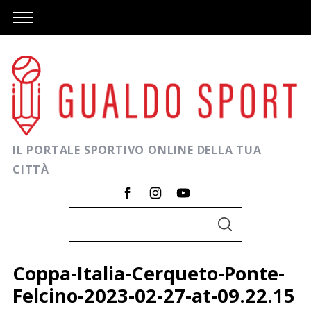
IL PORTALE SPORTIVO ONLINE DELLA TUA
CITTÀ
C
C
e
E
R
r
C
Coppa-Italia-Cerqueto-Ponte-
A
c
Felcino-2023-02-27-at-09.22.15
a