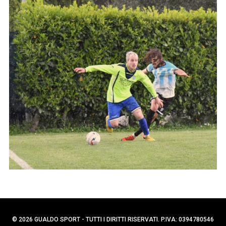
p
C
e
e
r
r
c
:
a
p
e
r
:
© 2026 GUALDO SPORT - TUTTI I DIRITTI RISERVATI. P.IVA: 0394780546