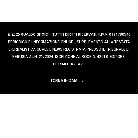
p
c
a
e
p
r
e
:
r
© 2026 GUALDO SPORT - TUTTI I DIRITTI RISERVATI. P.IVA: 0394780546
:
PERIODICO DI INFORMAZIONE ONLINE - SUPPLEMENTO ALLA TESTATA
GIORNALISTICA GUALDO NEWS REGISTRATA PRESSO IL TRIBUNALE DI
PERUGIA AL N. 21/2024. ISCRIZIONE AL ROCP N. 42518. EDITORE:
PEKYMEDIA S.A.S.
TORNA IN CIMA