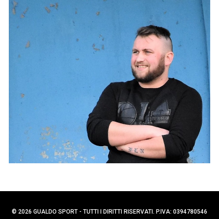
p
C
e
e
r
r
c
:
a
p
e
r
:
© 2026 GUALDO SPORT - TUTTI I DIRITTI RISERVATI. P.IVA: 0394780546