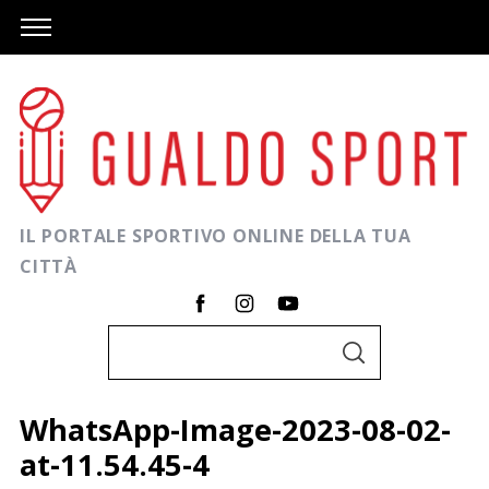
IL PORTALE SPORTIVO ONLINE DELLA TUA
CITTÀ
C
C
e
E
R
r
C
WhatsApp-Image-2023-08-02-
A
c
at-11.54.45-4
a
C