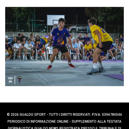
p
e
e
r
r
c
:
a
p
e
r
:
© 2026 GUALDO SPORT - TUTTI I DIRITTI RISERVATI. P.IVA: 0394780546
PERIODICO DI INFORMAZIONE ONLINE - SUPPLEMENTO ALLA TESTATA
GIORNALISTICA GUALDO NEWS REGISTRATA PRESSO IL TRIBUNALE DI