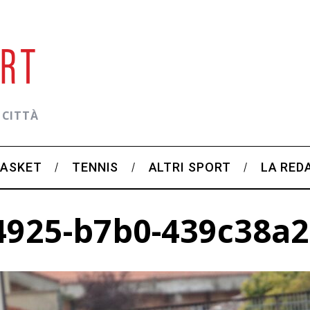
 CITTÀ
BASKET
TENNIS
ALTRI SPORT
LA RED
4925-b7b0-439c38a