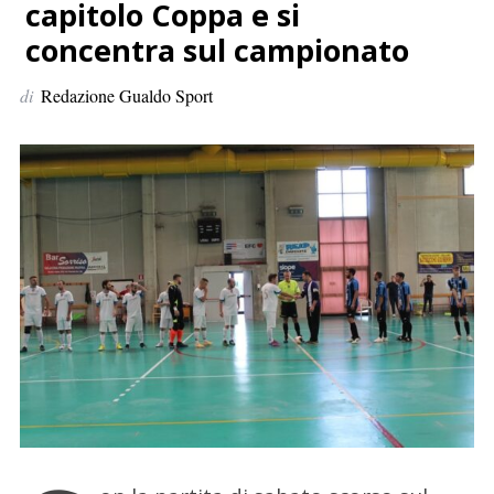
p
capitolo Coppa e si
e
concentra sul campionato
r
:
di
Redazione Gualdo Sport