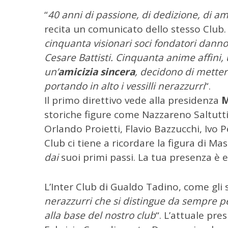
“
40 anni di passione, di dedizione, di am
recita un comunicato dello stesso Club.
cinquanta visionari soci fondatori danno
Cesare Battisti. Cinquanta anime affini,
un’
amicizia sincera
, decidono di metter
portando in alto i vessilli nerazzurri
“.
Il primo direttivo vede alla presidenza
M
storiche figure come Nazzareno Saltutti,
Orlando Proietti, Flavio Bazzucchi, Ivo P
Club ci tiene a ricordare la figura di Mas
dai
suoi primi passi. La tua presenza è e
C
e
L’Inter Club di Gualdo Tadino, come gli 
r
nerazzurri che si distingue da sempre p
c
alla base del nostro club
“. L’attuale pre
a
p