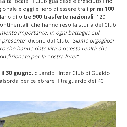
ltà locale, il Club gualdese è cresciuto fino
ionale e oggi è fiero di essere tra i
primi 100
rlano di oltre
900 trasferte nazionali
, 120
continentali, che hanno reso la storia del Club
mento importante, in ogni battaglia sul
i presente
” dicono dal Club. “
Siamo orgogliosi
ro che hanno dato vita a questa realtà che
ondizionato per la nostra Inter
“.
 il
30 giugno
, quando l’Inter Club di Gualdo
alsorda per celebrare il traguardo dei 40