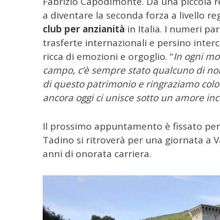
Fabrizio Capodimonte. Da una piccola rea
e
a diventare la seconda forza a livello reg
r
club per anzianità
in Italia. I numeri pa
:
trasferte internazionali e persino inter
ricca di emozioni e orgoglio. “
In ogni mo
campo, c’è sempre stato qualcuno di no
di questo patrimonio e ringraziamo colo
ancora oggi ci unisce sotto un amore inc
Il prossimo appuntamento è fissato per
Tadino si ritroverà per una giornata a V
anni di onorata carriera.