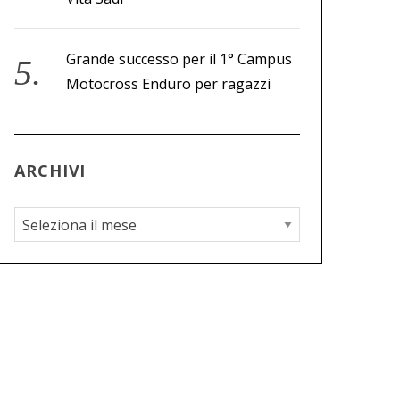
Grande successo per il 1° Campus
Motocross Enduro per ragazzi
ARCHIVI
A
r
c
h
i
v
i