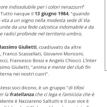
ore indissolubile per i colori nerazzurri
”
 Tutto nacque il
13 giugno 1984
, “
quando
 vita a un sogno nella modesta sede di Via
 unite da una fede calcistica indomabile e da
e radici profonde nel territorio umbro,
assimo Giulietti
, coadiuvato da altre
 Franco Scassellati, Giovanni Moriconi,
ecci, Francesco Bossi e Angelo Chiocci. L’Inter
simo Giulietti, “
anima e mente del club fin
terna nei nostri cuori”.
stessi soci dicono, è un gruppo “
di tifosi
er la
fratellanza
che ci lega e l’amicizia che è
sidente è Nazzareno Saltutti e il suo vice è