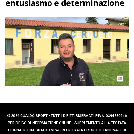
p
entusiasmo e determinazione
e
e
r
r
c
a
:
p
e
r
:
© 2026 GUALDO SPORT - TUTTI I DIRITTI RISERVATI. P.IVA: 0394780546
PERIODICO DI INFORMAZIONE ONLINE - SUPPLEMENTO ALLA TESTATA
GIORNALISTICA GUALDO NEWS REGISTRATA PRESSO IL TRIBUNALE DI