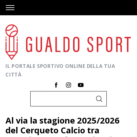
IL PORTALE SPORTIVO ONLINE DELLA TUA
CITTÀ
C
C
e
E
R
r
C
Al via la stagione 2025/2026
A
c
del Cerqueto Calcio tra
a
C