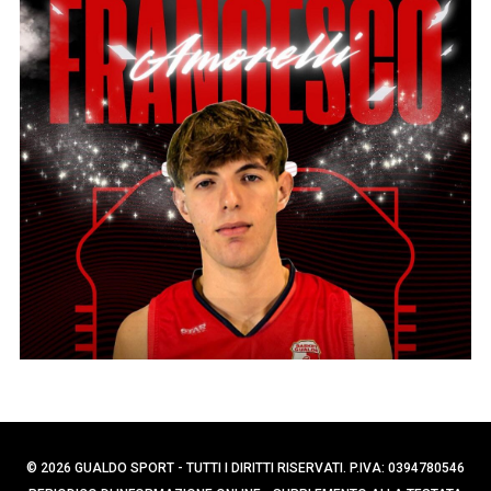
p
C
e
e
r
r
c
:
a
p
e
r
:
© 2026 GUALDO SPORT - TUTTI I DIRITTI RISERVATI. P.IVA: 0394780546