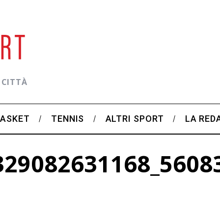
 CITTÀ
BASKET
TENNIS
ALTRI SPORT
LA RED
329082631168_5608