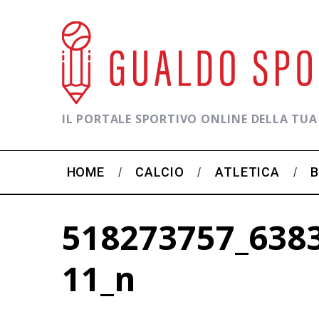
IL PORTALE SPORTIVO ONLINE DELLA TUA
HOME
CALCIO
ATLETICA
518273757_638
11_n