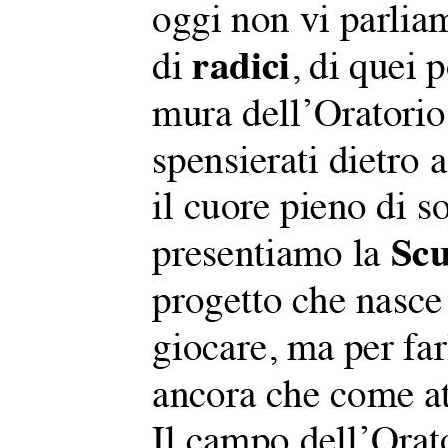
c
a
p
e
r
: