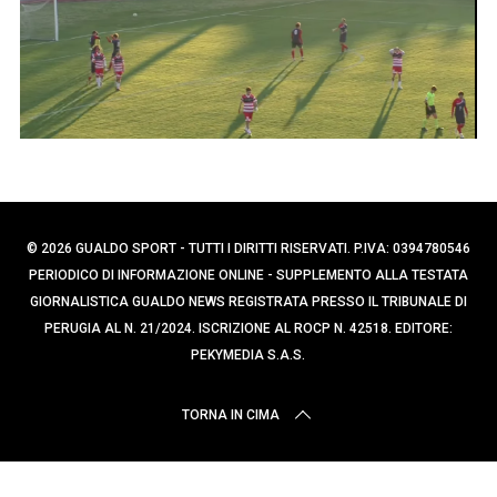
p
c
a
e
p
r
e
:
r
:
© 2026 GUALDO SPORT - TUTTI I DIRITTI RISERVATI. P.IVA: 0394780546
PERIODICO DI INFORMAZIONE ONLINE - SUPPLEMENTO ALLA TESTATA
GIORNALISTICA GUALDO NEWS REGISTRATA PRESSO IL TRIBUNALE DI
PERUGIA AL N. 21/2024. ISCRIZIONE AL ROCP N. 42518. EDITORE:
PEKYMEDIA S.A.S.
TORNA IN CIMA