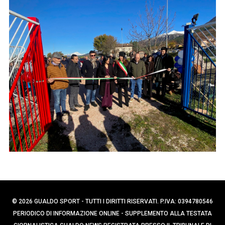
p
e
e
r
r
c
:
a
p
e
r
:
© 2026 GUALDO SPORT - TUTTI I DIRITTI RISERVATI. P.IVA: 0394780546
PERIODICO DI INFORMAZIONE ONLINE - SUPPLEMENTO ALLA TESTATA