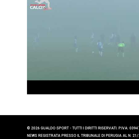
e
r
c
a
p
e
r
:
© 2026 GUALDO SPORT - TUTTI I DIRITTI RISERVATI. P.IVA: 
NEWS REGISTRATA PRESSO IL TRIBUNALE DI PERUGIA AL N. 21/2