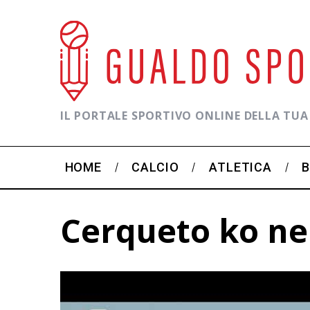
IL PORTALE SPORTIVO ONLINE DELLA TUA
HOME
CALCIO
ATLETICA
Cerqueto ko ne
C