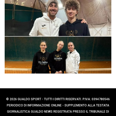
p
e
e
r
r
c
a
:
p
e
r
:
© 2026 GUALDO SPORT - TUTTI I DIRITTI RISERVATI. P.IVA: 0394780546
PERIODICO DI INFORMAZIONE ONLINE - SUPPLEMENTO ALLA TESTATA
GIORNALISTICA GUALDO NEWS REGISTRATA PRESSO IL TRIBUNALE DI