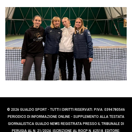
p
e
e
r
c
r
a
:
p
e
r
:
© 2026 GUALDO SPORT - TUTTI I DIRITTI RISERVATI. P.IVA: 0394780546
PERIODICO DI INFORMAZIONE ONLINE - SUPPLEMENTO ALLA TESTATA
GIORNALISTICA GUALDO NEWS REGISTRATA PRESSO IL TRIBUNALE DI
PERUGIA AL N. 21/2024. ISCRIZIONE AL ROCP N. 42518. EDITORE: