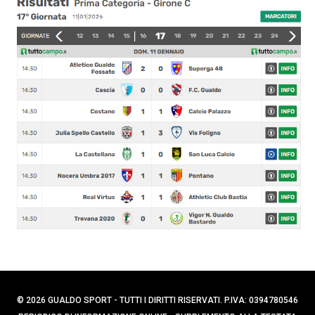
p
C
e
e
r
r
c
:
a
p
e
r
:
© 2026 GUALDO SPORT - TUTTI I DIRITTI RISERVATI. P.IVA: 0394780546