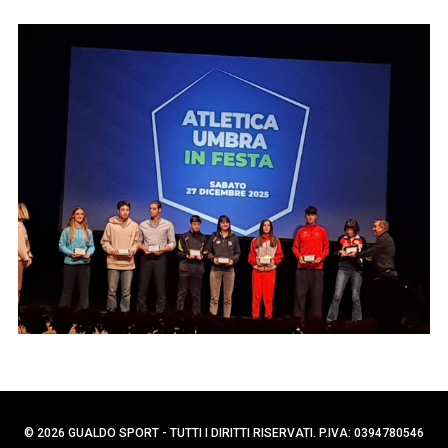
p
C
e
e
r
r
c
:
a
p
e
r
:
© 2026 GUALDO SPORT - TUTTI I DIRITTI RISERVATI. P.IVA: 0394780546