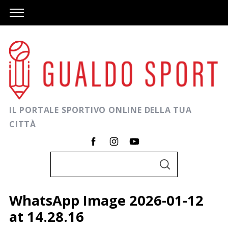
IL PORTALE SPORTIVO ONLINE DELLA TUA
CITTÀ
C
C
e
E
R
r
C
WhatsApp Image 2026-01-12
A
c
at 14.28.16
a