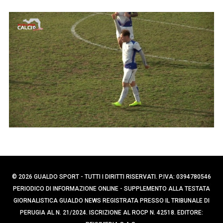
p
e
r
e
c
r
a
:
p
e
r
:
© 2026 GUALDO SPORT - TUTTI I DIRITTI RISERVATI. P.IVA: 0394780546
PERIODICO DI INFORMAZIONE ONLINE - SUPPLEMENTO ALLA TESTATA
GIORNALISTICA GUALDO NEWS REGISTRATA PRESSO IL TRIBUNALE DI
PERUGIA AL N. 21/2024. ISCRIZIONE AL ROCP N. 42518. EDITORE: