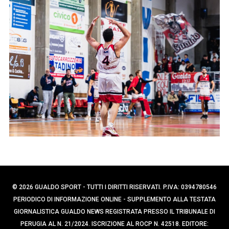
p
e
e
r
c
r
a
:
p
e
r
:
© 2026 GUALDO SPORT - TUTTI I DIRITTI RISERVATI. P.IVA: 0394780546
PERIODICO DI INFORMAZIONE ONLINE - SUPPLEMENTO ALLA TESTATA
GIORNALISTICA GUALDO NEWS REGISTRATA PRESSO IL TRIBUNALE DI
PERUGIA AL N. 21/2024. ISCRIZIONE AL ROCP N. 42518. EDITORE: