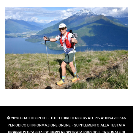
p
e
e
r
r
c
:
a
p
e
r
:
© 2026 GUALDO SPORT - TUTTI I DIRITTI RISERVATI. P.IVA: 0394780546
PERIODICO DI INFORMAZIONE ONLINE - SUPPLEMENTO ALLA TESTATA
GIORNALISTICA GUALDO NEWS REGISTRATA PRESSO IL TRIBUNALE DI