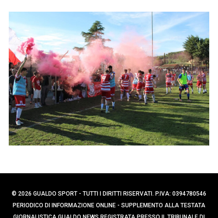
p
e
e
r
r
c
:
a
p
e
r
:
© 2026 GUALDO SPORT - TUTTI I DIRITTI RISERVATI. P.IVA: 0394780546
PERIODICO DI INFORMAZIONE ONLINE - SUPPLEMENTO ALLA TESTATA
GIORNALISTICA GUALDO NEWS REGISTRATA PRESSO IL TRIBUNALE DI