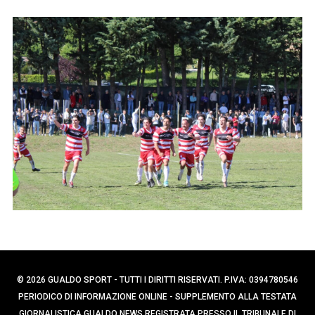
p
e
e
r
r
c
:
a
p
e
r
:
© 2026 GUALDO SPORT - TUTTI I DIRITTI RISERVATI. P.IVA: 0394780546
PERIODICO DI INFORMAZIONE ONLINE - SUPPLEMENTO ALLA TESTATA
GIORNALISTICA GUALDO NEWS REGISTRATA PRESSO IL TRIBUNALE DI