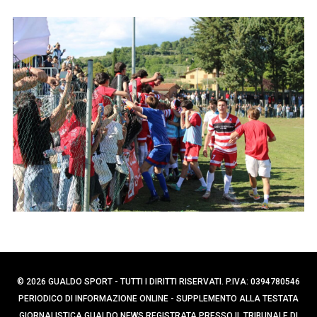
p
e
e
r
r
c
:
a
p
e
r
:
© 2026 GUALDO SPORT - TUTTI I DIRITTI RISERVATI. P.IVA: 0394780546
PERIODICO DI INFORMAZIONE ONLINE - SUPPLEMENTO ALLA TESTATA
GIORNALISTICA GUALDO NEWS REGISTRATA PRESSO IL TRIBUNALE DI