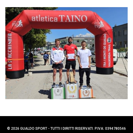
p
C
e
e
r
r
c
:
a
p
e
r
:
© 2026 GUALDO SPORT - TUTTI I DIRITTI RISERVATI. P.IVA: 0394780546