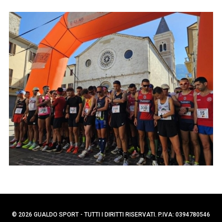
p
C
e
e
r
r
c
:
a
p
e
r
:
© 2026 GUALDO SPORT - TUTTI I DIRITTI RISERVATI. P.IVA: 0394780546