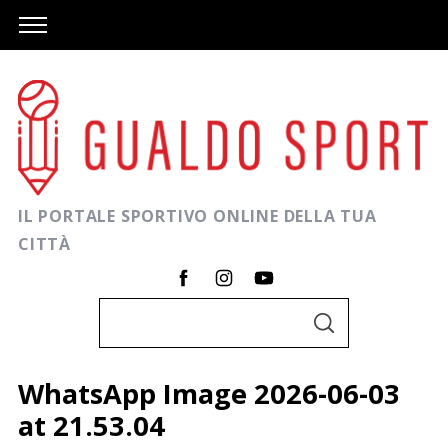
IL PORTALE SPORTIVO ONLINE DELLA TUA
CITTÀ
C
C
e
E
R
r
C
WhatsApp Image 2026-06-03
A
c
at 21.53.04
a