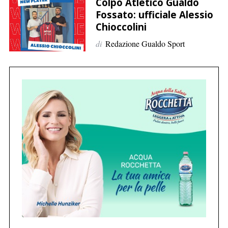
p
Colpo Atletico Gualdo
Fossato: ufficiale Alessio
e
Chioccolini
r
:
di
Redazione Gualdo Sport
C
e
r
c