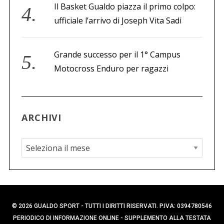
Il Basket Gualdo piazza il primo colpo:
ufficiale l’arrivo di Joseph Vita Sadi
Grande successo per il 1° Campus
Motocross Enduro per ragazzi
ARCHIVI
A
r
c
h
i
© 2026 GUALDO SPORT - TUTTI I DIRITTI RISERVATI. P.IVA: 0394780546
v
PERIODICO DI INFORMAZIONE ONLINE - SUPPLEMENTO ALLA TESTATA