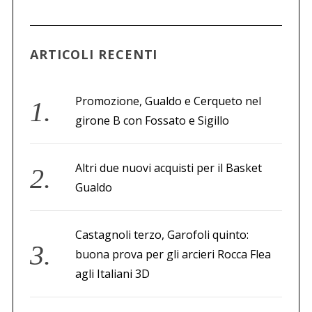
a
p
e
ARTICOLI RECENTI
r
:
Promozione, Gualdo e Cerqueto nel
girone B con Fossato e Sigillo
Altri due nuovi acquisti per il Basket
Gualdo
Castagnoli terzo, Garofoli quinto:
buona prova per gli arcieri Rocca Flea
agli Italiani 3D