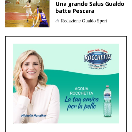
p
Una grande Salus Gualdo
e
batte Pescara
r
di
Redazione Gualdo Sport
:
C
e
r
c