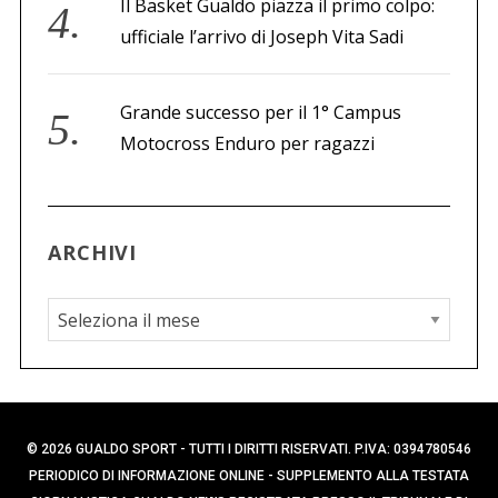
Il Basket Gualdo piazza il primo colpo:
ufficiale l’arrivo di Joseph Vita Sadi
Grande successo per il 1° Campus
Motocross Enduro per ragazzi
ARCHIVI
A
r
c
h
i
© 2026 GUALDO SPORT - TUTTI I DIRITTI RISERVATI. P.IVA: 0394780546
v
PERIODICO DI INFORMAZIONE ONLINE - SUPPLEMENTO ALLA TESTATA