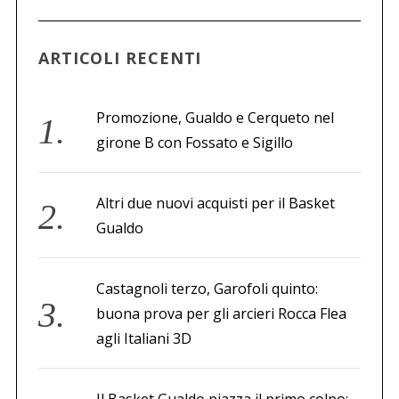
a
p
e
ARTICOLI RECENTI
r
:
Promozione, Gualdo e Cerqueto nel
girone B con Fossato e Sigillo
Altri due nuovi acquisti per il Basket
Gualdo
Castagnoli terzo, Garofoli quinto:
buona prova per gli arcieri Rocca Flea
agli Italiani 3D
Il Basket Gualdo piazza il primo colpo: