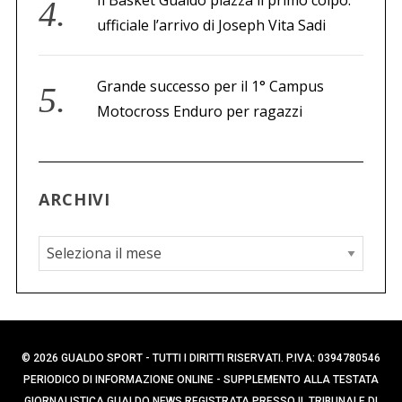
ufficiale l’arrivo di Joseph Vita Sadi
Grande successo per il 1° Campus
Motocross Enduro per ragazzi
ARCHIVI
A
r
c
h
i
© 2026 GUALDO SPORT - TUTTI I DIRITTI RISERVATI. P.IVA: 0394780546
v
PERIODICO DI INFORMAZIONE ONLINE - SUPPLEMENTO ALLA TESTATA
i
GIORNALISTICA GUALDO NEWS REGISTRATA PRESSO IL TRIBUNALE DI