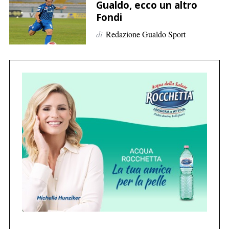
p
Gualdo, ecco un altro
e
Fondi
r
di
Redazione Gualdo Sport
:
C
e
r
c