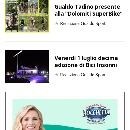
p
Gualdo Tadino presente
e
alla “Dolomiti SuperBike”
r
di
Redazione Gualdo Sport
:
Venerdì 1 luglio decima
edizione di Bici Insonni
di
Redazione Gualdo Sport