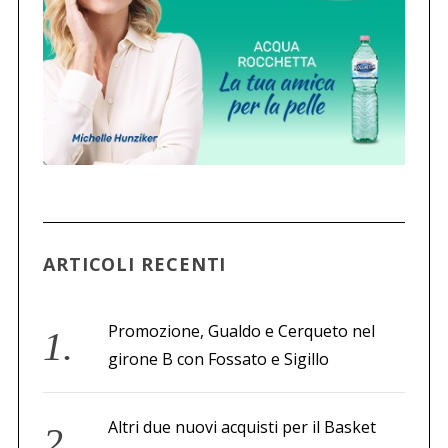
C
e
r
c
a
p
e
r
:
ARTICOLI RECENTI
Promozione, Gualdo e Cerqueto nel
girone B con Fossato e Sigillo
Altri due nuovi acquisti per il Basket