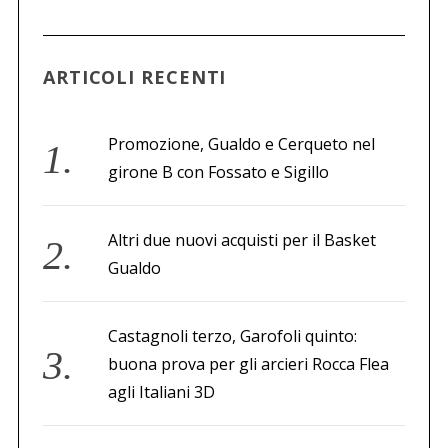
a
p
e
ARTICOLI RECENTI
r
:
Promozione, Gualdo e Cerqueto nel
girone B con Fossato e Sigillo
Altri due nuovi acquisti per il Basket
Gualdo
Castagnoli terzo, Garofoli quinto:
buona prova per gli arcieri Rocca Flea
agli Italiani 3D