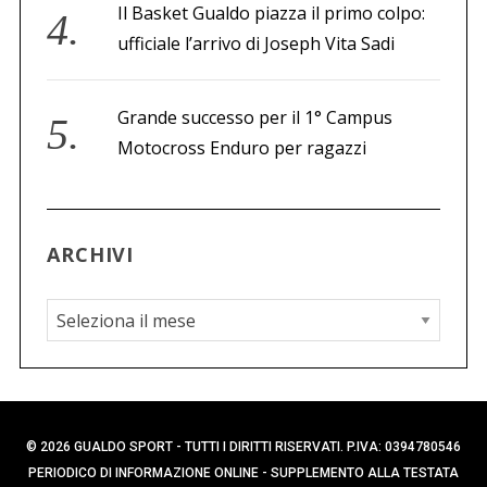
Il Basket Gualdo piazza il primo colpo:
ufficiale l’arrivo di Joseph Vita Sadi
Grande successo per il 1° Campus
Motocross Enduro per ragazzi
ARCHIVI
A
r
c
h
i
© 2026 GUALDO SPORT - TUTTI I DIRITTI RISERVATI. P.IVA: 0394780546
v
PERIODICO DI INFORMAZIONE ONLINE - SUPPLEMENTO ALLA TESTATA