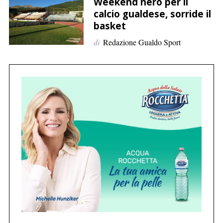
p
Weekend nero per il
calcio gualdese, sorride il
e
basket
r
:
di
Redazione Gualdo Sport
C
e
r
c