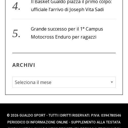
Il Basket Gualdo piazza il primo colpo:
ufficiale l’arrivo di Joseph Vita Sadi
Grande successo per il 1° Campus
Motocross Enduro per ragazzi
ARCHIVI
A
r
c
h
i
© 2026 GUALDO SPORT - TUTTI I DIRITTI RISERVATI. P.IVA: 0394780546
v
PERIODICO DI INFORMAZIONE ONLINE - SUPPLEMENTO ALLA TESTATA