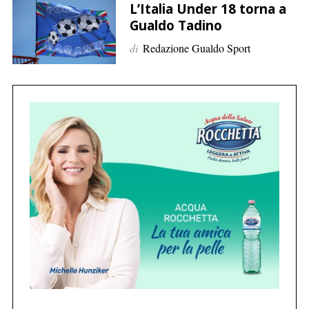
p
L’Italia Under 18 torna a
e
Gualdo Tadino
r
di
Redazione Gualdo Sport
:
C
e
r
c