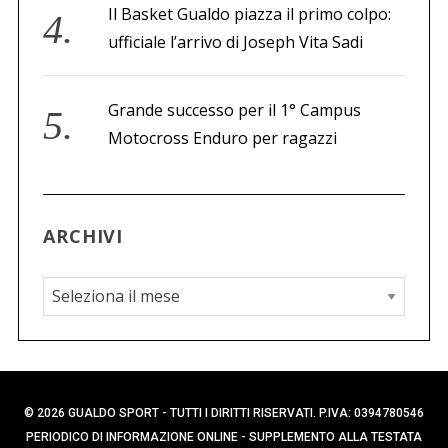
Il Basket Gualdo piazza il primo colpo:
ufficiale l’arrivo di Joseph Vita Sadi
Grande successo per il 1° Campus
Motocross Enduro per ragazzi
ARCHIVI
A
r
c
h
i
© 2026 GUALDO SPORT - TUTTI I DIRITTI RISERVATI. P.IVA: 0394780546
v
PERIODICO DI INFORMAZIONE ONLINE - SUPPLEMENTO ALLA TESTATA