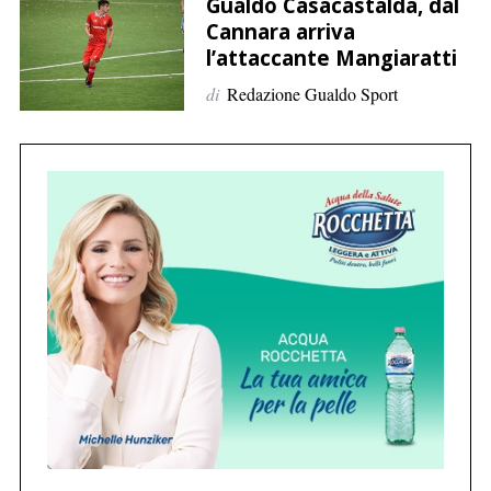
p
Gualdo Casacastalda, dal
Cannara arriva
e
l’attaccante Mangiaratti
r
:
di
Redazione Gualdo Sport
C
e
r