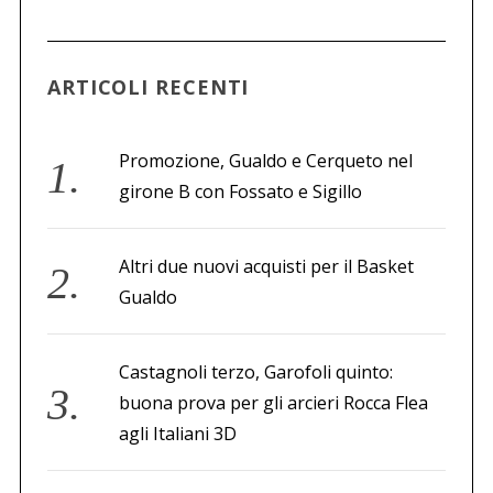
c
a
p
e
ARTICOLI RECENTI
r
:
Promozione, Gualdo e Cerqueto nel
girone B con Fossato e Sigillo
Altri due nuovi acquisti per il Basket
Gualdo
Castagnoli terzo, Garofoli quinto:
buona prova per gli arcieri Rocca Flea
agli Italiani 3D