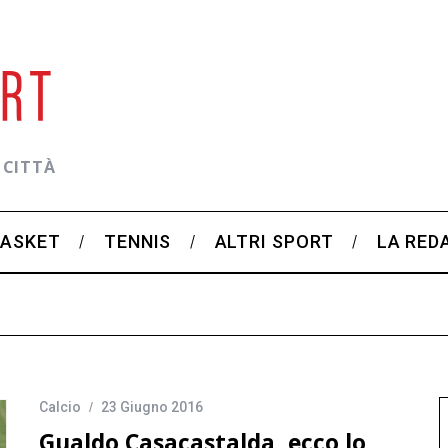
 CITTÀ
BASKET
TENNIS
ALTRI SPORT
LA RED
Calcio
23 Giugno 2016
Gualdo Casacastalda, ecco lo