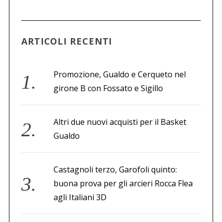
c
a
p
e
ARTICOLI RECENTI
r
:
Promozione, Gualdo e Cerqueto nel
girone B con Fossato e Sigillo
Altri due nuovi acquisti per il Basket
Gualdo
Castagnoli terzo, Garofoli quinto:
buona prova per gli arcieri Rocca Flea
agli Italiani 3D