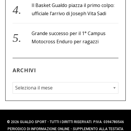
Il Basket Gualdo piazza il primo colpo:
ufficiale l’arrivo di Joseph Vita Sadi
Grande successo per il 1° Campus
Motocross Enduro per ragazzi
ARCHIVI
A
r
c
h
i
© 2026 GUALDO SPORT - TUTTI I DIRITTI RISERVATI. P.IVA: 0394780546
v
PERIODICO DI INFORMAZIONE ONLINE - SUPPLEMENTO ALLA TESTATA