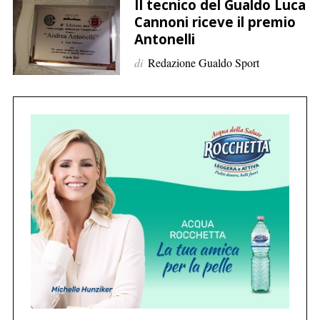
p
Il tecnico del Gualdo Luca
Cannoni riceve il premio
e
Antonelli
r
:
di
Redazione Gualdo Sport
C
e
r