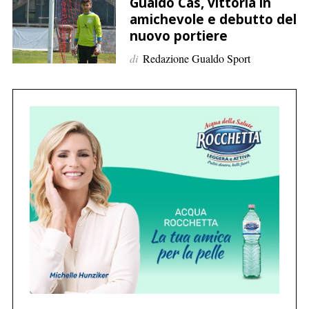
p
Gualdo Cas, vittoria in
amichevole e debutto del
e
nuovo portiere
r
:
di
Redazione Gualdo Sport
C
e
r
c