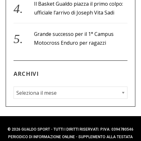
Il Basket Gualdo piazza il primo colpo:
ufficiale l’arrivo di Joseph Vita Sadi
Grande successo per il 1° Campus
Motocross Enduro per ragazzi
ARCHIVI
A
r
c
h
i
© 2026 GUALDO SPORT - TUTTI I DIRITTI RISERVATI. P.IVA: 0394780546
v
PERIODICO DI INFORMAZIONE ONLINE - SUPPLEMENTO ALLA TESTATA