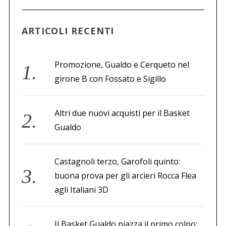
a
p
ARTICOLI RECENTI
e
r
:
Promozione, Gualdo e Cerqueto nel
girone B con Fossato e Sigillo
Altri due nuovi acquisti per il Basket
Gualdo
Castagnoli terzo, Garofoli quinto:
buona prova per gli arcieri Rocca Flea
agli Italiani 3D
Il Basket Gualdo piazza il primo colpo: