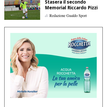
p
Stasera il secondo
e
Memorial Riccardo Pizzi
r
di
Redazione Gualdo Sport
:
C
e
r
c